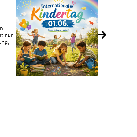
in
ht nur
ung,