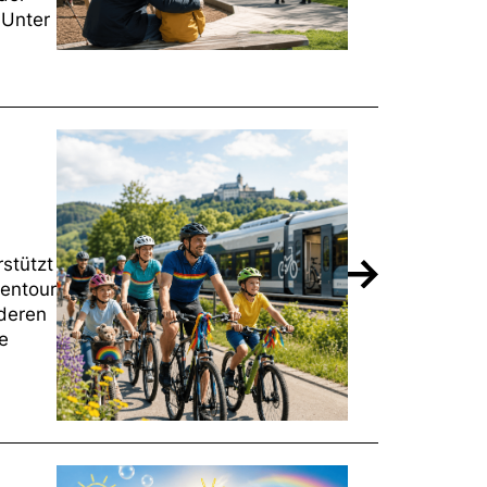
 Unter
stützt
gentour
 deren
te