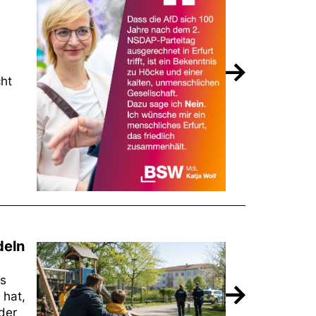
cht
deln
as
 hat,
 der