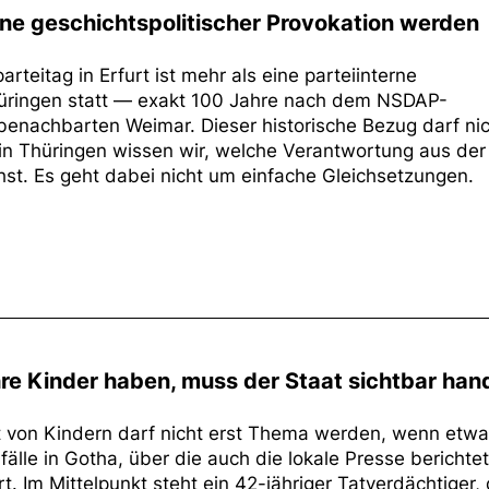
ühne geschichtspolitischer Provokation werden
teitag in Erfurt ist mehr als eine parteiinterne
Thüringen statt — exakt 100 Jahre nach dem NSDAP-
benachbarten Weimar. Dieser historische Bezug darf ni
in Thüringen wissen wir, welche Verantwortung aus der
st. Es geht dabei nicht um einfache Gleichsetzungen.
re Kinder haben, muss der Staat sichtbar han
it von Kindern darf nicht erst Thema werden, wenn etw
fälle in Gotha, über die auch die lokale Presse berichtet
t. Im Mittelpunkt steht ein 42-jähriger Tatverdächtiger,