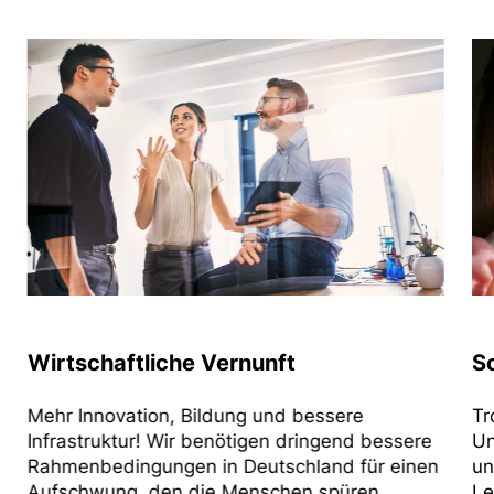
he Vernunft
Soziale Gerechtigk
, Bildung und bessere
Trotz harter Arbeit le
ir benötigen dringend bessere
Unsicherheit, kämpfen
en in Deutschland für einen
und fühlen sich von Po
n die Menschen spüren.
Leistung muss sich wi